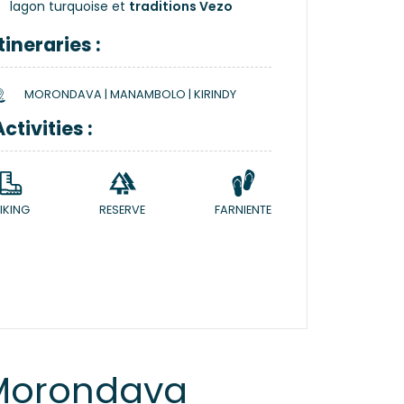
lagon turquoise et
traditions Vezo
Itineraries :
MORONDAVA | MANAMBOLO | KIRINDY
Activities :
IKING
RESERVE
FARNIENTE
Morondava