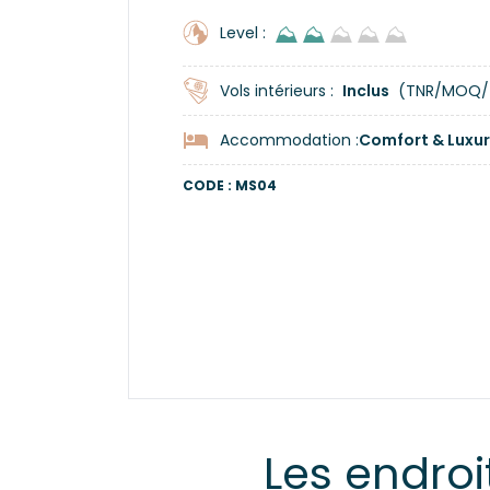
⛰
⛰
⛰
⛰
⛰
Level :
Vols intérieurs :
Inclus
(TNR/MOQ/
Accommodation :
Comfort & Luxur
CODE : MS04
Les endroi