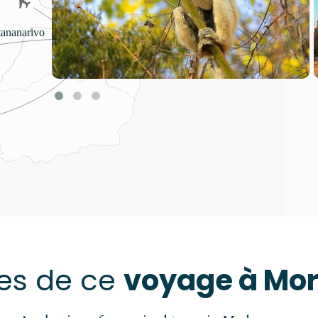
Action restreinte
Le contenu de cette plateforme est
protégé par des droits d'auteur.
res de ce
voyage à Mo