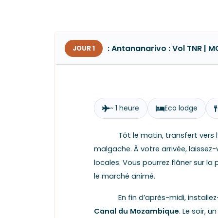
: Antananarivo : Vol TNR | 
JOUR 1
~ 1 heure
Eco lodge
Tôt le matin, transfert vers 
malgache. À votre arrivée, laissez-v
locales. Vous pourrez flâner sur la
le marché animé.
En fin d’après-midi, install
Canal du Mozambique
. Le soir, 