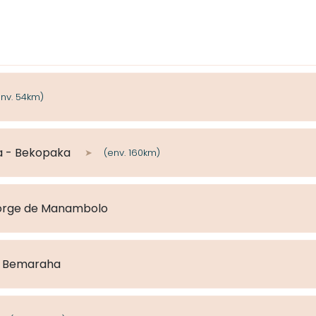
(env. 54km)
ina - Bekopaka
(env. 160km)
 Gorge de Manambolo
de Bemaraha