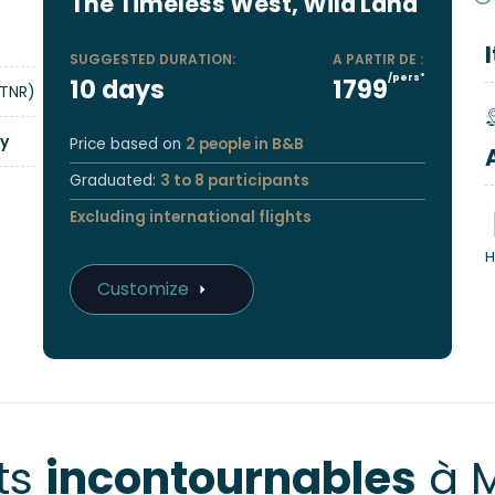
The Timeless West, Wild Land
SUGGESTED DURATION:
A PARTIR DE :
/pers*
10 days
1799
TNR)
y
Price based on
2 people in B&B
Graduated:
3 to 8 participants
Excluding international flights
H
Customize
ts
incontournables
à 