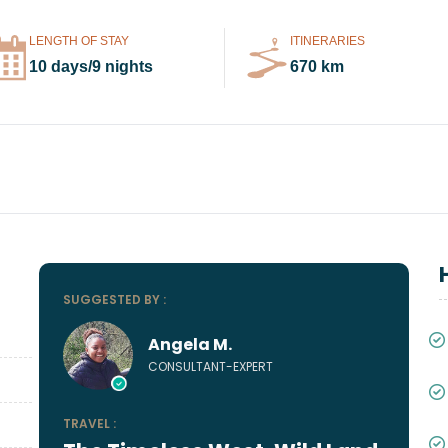
LENGTH OF STAY
ITINERARIES
10 days/9 nights
670 km
SUGGESTED BY :
Angela M.
CONSULTANT-EXPERT
TRAVEL :