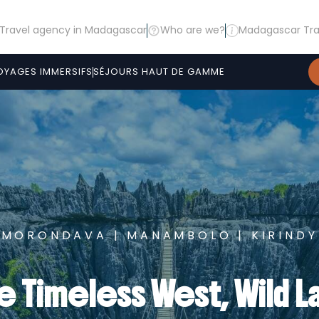
Travel agency in Madagascar
Who are we?
Madagascar Tra
OYAGES IMMERSIFS
SÉJOURS HAUT DE GAMME
MORONDAVA | MANAMBOLO | KIRINDY
e Timeless West, Wild L