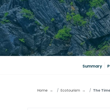
Summary
P
Home
Ecotourism
The Time