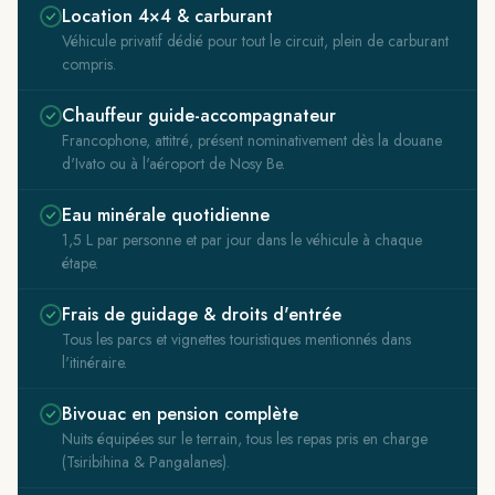
Location 4×4 & carburant
Véhicule privatif dédié pour tout le circuit, plein de carburant
compris.
Chauffeur guide-accompagnateur
Francophone, attitré, présent nominativement dès la douane
d'Ivato ou à l'aéroport de Nosy Be.
Eau minérale quotidienne
1,5 L par personne et par jour dans le véhicule à chaque
étape.
Frais de guidage & droits d'entrée
Tous les parcs et vignettes touristiques mentionnés dans
l'itinéraire.
Bivouac en pension complète
Nuits équipées sur le terrain, tous les repas pris en charge
(Tsiribihina & Pangalanes).