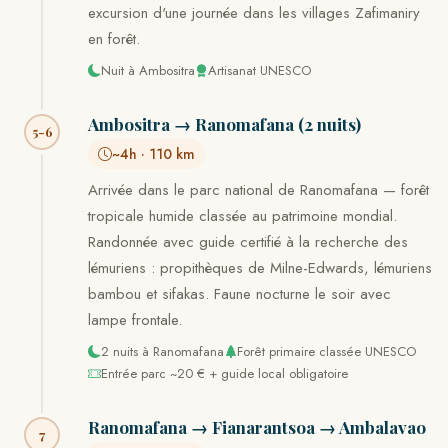
excursion d'une journée dans les villages Zafimaniry
en forêt.
Nuit à Ambositra
Artisanat UNESCO
Ambositra → Ranomafana (2 nuits)
5-6
~4h · 110 km
Arrivée dans le parc national de Ranomafana — forêt
tropicale humide classée au patrimoine mondial.
Randonnée avec guide certifié à la recherche des
lémuriens : propithèques de Milne-Edwards, lémuriens
bambou et sifakas. Faune nocturne le soir avec
lampe frontale.
2 nuits à Ranomafana
Forêt primaire classée UNESCO
Entrée parc ~20 € + guide local obligatoire
Ranomafana → Fianarantsoa → Ambalavao
7