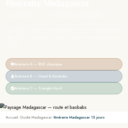
Itinéraire Madagascar
15 jours — 3 circuits complets
Jour par jour, avec les vrais temps de route et les étapes
clés. Par un réceptif local qui connait ces routes depuis
10 ans.
Itinéraire A — RN7 classique
Itinéraire B — Ouest & Baobabs
Itinéraire C — Triangle Nord
Accueil
Guide Madagascar
Itinéraire Madagascar 15 jours