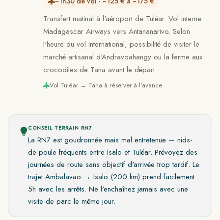
~1h30 de vol · ~125 € à ~175 €
Transfert matinal à l'aéroport de Tuléar. Vol interne
Madagascar Airways vers Antananarivo. Selon
l'heure du vol international, possibilité de visiter le
marché artisanal d'Andravoahangy ou la ferme aux
crocodiles de Tana avant le départ.
Vol Tuléar → Tana à réserver à l'avance
CONSEIL TERRAIN RN7
La RN7 est goudronnée mais mal entretenue — nids-
de-poule fréquents entre Isalo et Tuléar. Prévoyez des
journées de route sans objectif d'arrivée trop tardif. Le
trajet Ambalavao → Isalo (200 km) prend facilement
5h avec les arrêts. Ne l'enchaînez jamais avec une
visite de parc le même jour.