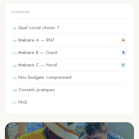
SOMMAIRE
Quel circuit choisir ?
01
Itinéraire A — RN7
02
A
Itinéraire B — Ouest
03
B
Itinéraire C — Nord
04
C
Nos budgets comprennent
05
Conseils pratiques
06
FAQ
07