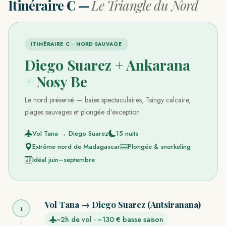
Itinéraire C —
Le Triangle du Nord
ITINÉRAIRE C · NORD SAUVAGE
Diego Suarez + Ankarana
+ Nosy Be
Le nord préservé — baies spectaculaires, Tsingy calcaire,
plages sauvages et plongée d'exception
Vol Tana → Diego Suarez
15 nuits
Extrême nord de Madagascar
Plongée & snorkeling
Idéal juin–septembre
Vol Tana → Diego Suarez (Antsiranana)
1
~2h de vol · ~130 € basse saison