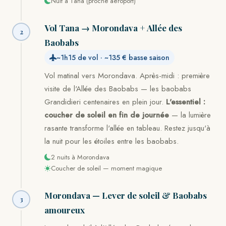
Nuit à Tana (proche aéroport)
Vol Tana → Morondava + Allée des
2
Baobabs
~1h15 de vol · ~135 € basse saison
Vol matinal vers Morondava. Après-midi : première
visite de l'Allée des Baobabs — les baobabs
Grandidieri centenaires en plein jour.
L'essentiel :
coucher de soleil en fin de journée
— la lumière
rasante transforme l'allée en tableau. Restez jusqu'à
la nuit pour les étoiles entre les baobabs.
2 nuits à Morondava
Coucher de soleil — moment magique
Morondava — Lever de soleil & Baobabs
3
amoureux