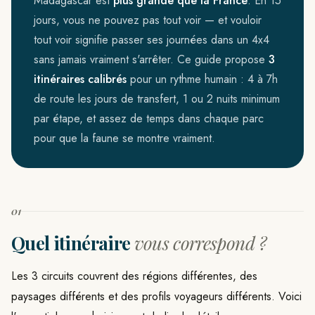
Madagascar est
plus grande que la France
. En 15
jours, vous ne pouvez pas tout voir — et vouloir
tout voir signifie passer ses journées dans un 4x4
sans jamais vraiment s'arrêter. Ce guide propose
3
itinéraires calibrés
pour un rythme humain : 4 à 7h
de route les jours de transfert, 1 ou 2 nuits minimum
par étape, et assez de temps dans chaque parc
pour que la faune se montre vraiment.
01
Quel itinéraire
vous correspond ?
Les 3 circuits couvrent des régions différentes, des
paysages différents et des profils voyageurs différents. Voici