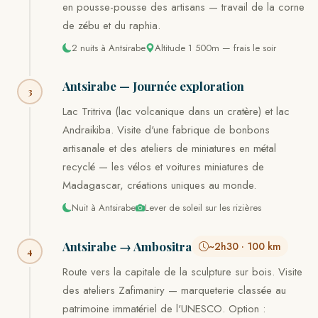
en pousse-pousse des artisans — travail de la corne
de zébu et du raphia.
2 nuits à Antsirabe
Altitude 1 500m — frais le soir
Antsirabe — Journée exploration
3
Lac Tritriva (lac volcanique dans un cratère) et lac
Andraikiba. Visite d'une fabrique de bonbons
artisanale et des ateliers de miniatures en métal
recyclé — les vélos et voitures miniatures de
Madagascar, créations uniques au monde.
Nuit à Antsirabe
Lever de soleil sur les rizières
Antsirabe → Ambositra
~2h30 · 100 km
4
Route vers la capitale de la sculpture sur bois. Visite
des ateliers Zafimaniry — marqueterie classée au
patrimoine immatériel de l'UNESCO. Option :