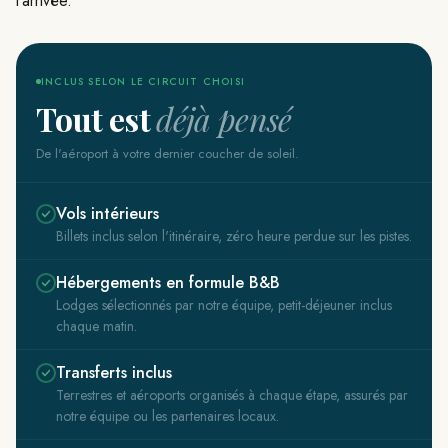
l'arrivée.
INCLUS SELON LE CIRCUIT CHOISI
Tout est
déjà pensé
De l'aéroport à votre dernier coucher de soleil.
Vols intérieurs
Billets inclus selon l'itinéraire, zéro heure perdue sur les pistes.
Hébergements en formule B&B
Lodges sélectionnés par notre équipe, petit-déjeuner inclus
chaque matin.
Transferts inclus
Terrestres et aéroports organisés à chaque étape, assurés par
notre équipe ou les partenaires locaux.