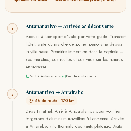
Retour vol Tuléar → Tana
Toute l'année (éviter jan–fév)
Antananarivo — Arrivée & découverte
1
Accueil à l'aéroport d'Ivato par votre guide. Transfert
hôtel, visite du marché de Zoma, panorama depuis
la ville haute. Première immersion dans la capitale —
ses marchés, ses ruelles et ses vues sur les rizières
en terrasse.
Nuit à Antananarivo
Pas de route ce jour
Antananrivo → Antsirabe
2
~6h de route · 170 km
Départ matinal. Arrêt à Ambatolampy pour voir les
forgerons d'aluminium travaillant à l'ancienne. Arrivée
à Antsirabe, ville thermale des hauts plateaux. Visite